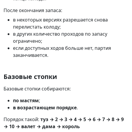
После окончания запаса:
в некоторых версиях разрешается снова
перелистать колоду;
в других количество проходов по запасу
ограничено;
если доступных ходов больше нет, партия
заканчивается.
Базовые стопки
Базовые стопки собираются:
по мастям
;
в возрастающем порядке
.
Порядок такой:
туз → 2 → 3 → 4 → 5 → 6 → 7 → 8 → 9
→ 10 → валет → дама → король