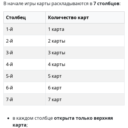
В начале игры карты раскладываются в
7 столбцов
:
Столбец
Количество карт
1-й
1 карта
2-й
2 карты
3-й
3 карты
4-й
4 карты
5-й
5 карт
6-й
6 карт
7-й
7 карт
в каждом столбце
открыта только верхняя
карта
;